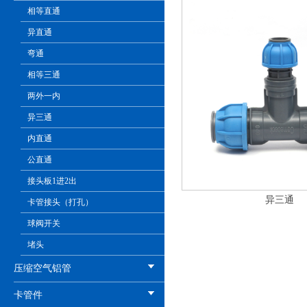
相等直通
异直通
弯通
相等三通
两外一内
异三通
内直通
公直通
接头板1进2出
异三通
卡管接头（打孔）
球阀开关
堵头
压缩空气铝管
卡管件