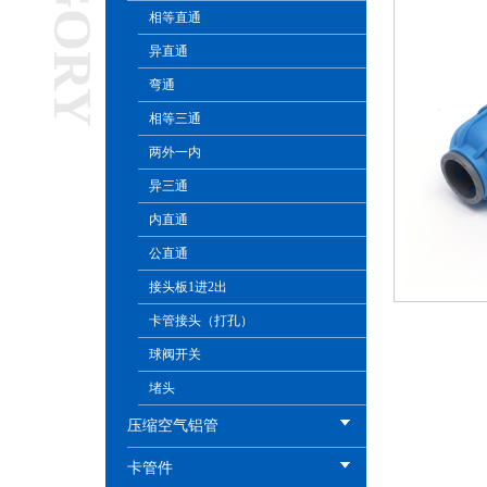
相等直通
异直通
弯通
相等三通
两外一内
异三通
内直通
公直通
接头板1进2出
卡管接头（打孔）
球阀开关
堵头
压缩空气铝管
卡管件